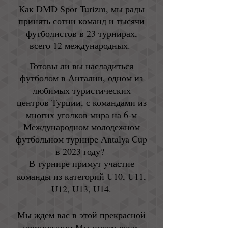
Как DMD Spor Turizm, мы рады
принять сотни команд и тысячи
футболистов в 23 турнирах,
всего 12 международных.
Готовы ли вы насладиться
футболом в Анталии, одном из
любимых туристических
центров Турции, с командами из
многих уголков мира на 6-м
Международном молодежном
футбольном турнире Antalya Cup
в 2023 году?
В турнире примут участие
команды из категорий U10, U11,
U12, U13, U14.
Мы ждем вас в этой прекрасной
организации.
Мы имеем честь