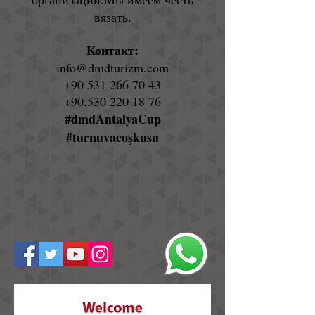
вязать.
Контакт:
info@dmdturizm.com
+90 531 266 70 43
+90.530 220 18 76
#dmdAntalyaCup
#turnuvacoşkusu