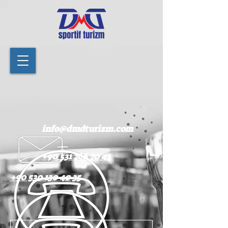
info@dmdturizm.com
+90 531 266 70 43
+90 530 130 40 35