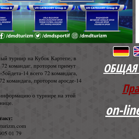
й турнир на Кубок Картепе, в
ОБЩАЯ
 72 командаг, протором примут
-5ойдета-14 всего 72 командага,
72 командага, протором аросде-14
Пра
информацию о турнире на этой
нице.
on-lin
такт:
turizm.com
 905 01 79