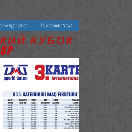
nline Application
Tournament News
КИЙ КУБОК
UP