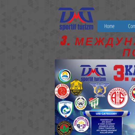
Home
Co
3. МЕЖДУ
П