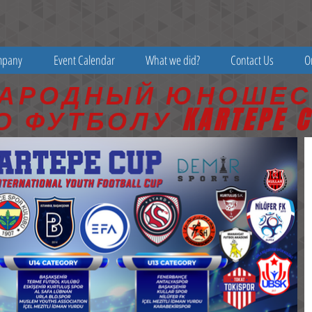
mpany
Event Calendar
What we did?
Contact Us
O
НАРОДНЫЙ ЮНОШЕС
О ФУТБОЛУ KARTEPE C