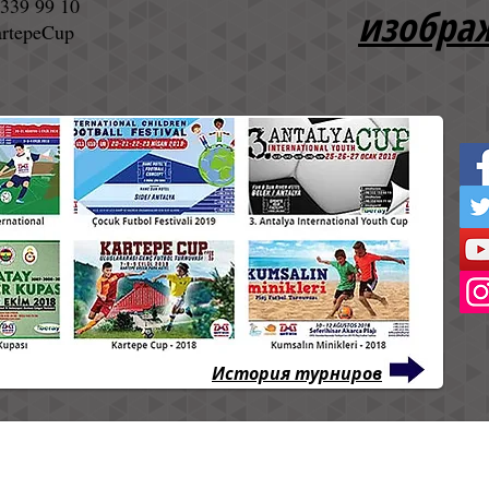
339 99 10
изобра
rtepeCup
История турниров