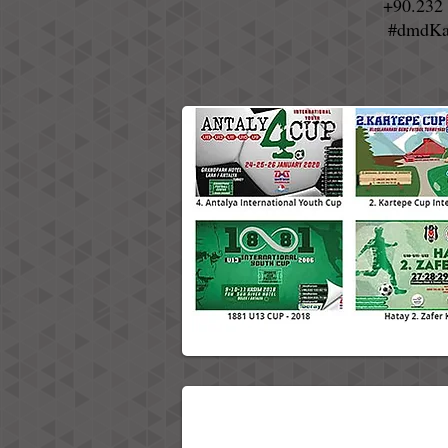
+90.232 
#dmdKa