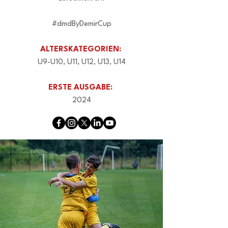
#dmdByDemirCup
ALTERSKATEGORIEN:
U9-U10, U11, U12, U13, U14
ERSTE AUSGABE:
2024