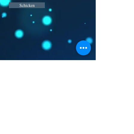
Schicken
Bornova / IZMIR / TÜRKEI
☎
+90.531 266 70 43
• ☎
+90.530 130 40 35
info@dmdturizm.com
www.takimsporlari.
com