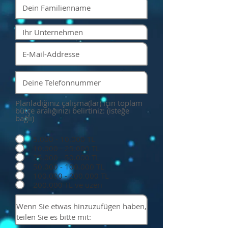
Planladığınız çalışma(lar) için toplam
bütçe aralığınızı belirtiniz: (isteğe
bağlı)
5.000 - 10.000 TL
10.000 - 25.000 TL
25.000 - 50.000 TL
50.000 - 100.000 TL
100.000 - 200.000 TL
200.000 TL ve üzeri