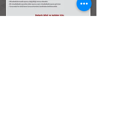
Bornova / IZMIR / TÜRKEI
☎
+90.531 266 70 43
• ☎
+90.530 130 40 35
info@dmdturizm.com