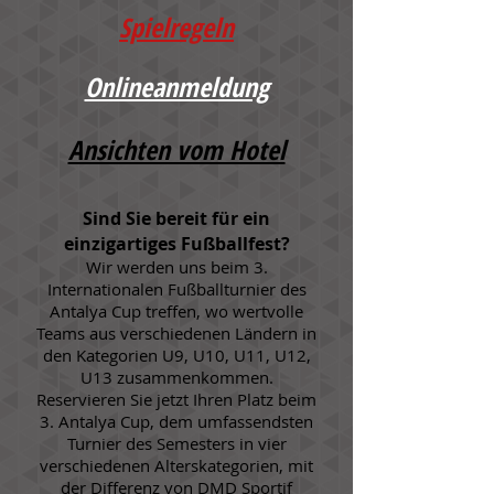
Spielregeln
Onlineanmeldung
Ansichten vom Hotel
Sind Sie bereit für ein
einzigartiges Fußballfest?
Wir werden uns beim 3.
Internationalen Fußballturnier des
Antalya Cup treffen, wo wertvolle
Teams aus verschiedenen Ländern in
den Kategorien U9, U10, U11, U12,
U13 zusammenkommen.
Reservieren Sie jetzt Ihren Platz beim
3. Antalya Cup, dem umfassendsten
Turnier des Semesters in vier
verschiedenen Alterskategorien, mit
der Differenz von DMD Sportif