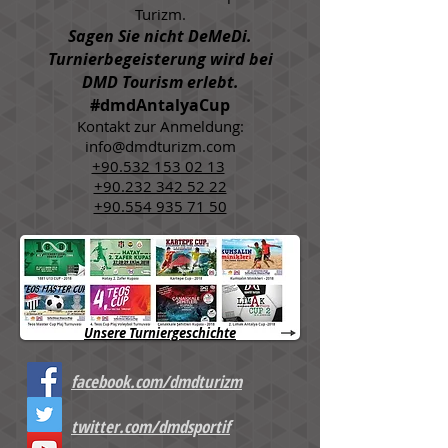
Turizm.
Sagen Sie nicht DeMeDi.
Turnierbegeisterung wird bei
DMD Tourism erlebt.
#dmdAntalyaCup
Kontakt zur Anmeldung:
info@dmdturizm.com
+90.532 153 02 13
+90.232 342 52 22
+90.554 935 71 50
Unsere Turniergeschichte
facebook.com/dmdturizm
twitter.com/dmdsportif