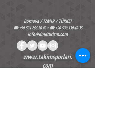
Bornova / IZMIR / TÜRKEI
☎
+90.531 266 70 43
• ☎
+90.530 130 40 35
info@dmdturizm.com
www.takimsporlari.
com
•
Unsere Veranstaltungen
•
Nachrichten
•
Datenschutz-Bestimmungen