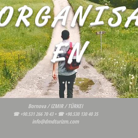
ORGANIS
EN
Bornova / IZMIR / TÜRKEI
☎
+90.531 266 70 43 • ☎
+90.530 130 40 35
info@dmdturizm.com