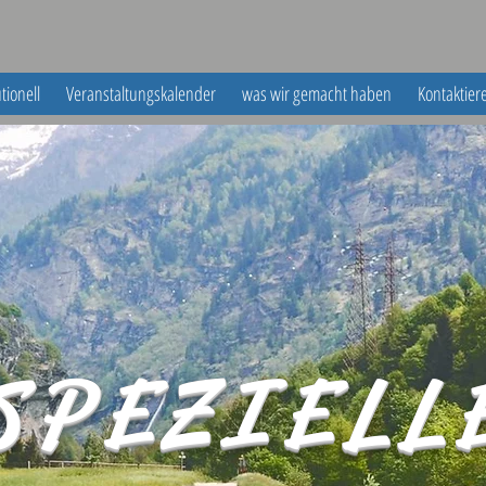
utionell
Veranstaltungskalender
was wir gemacht haben
Kontaktier
SPEZIELL