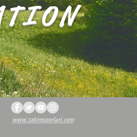
ATION
www.takimsporlari.com