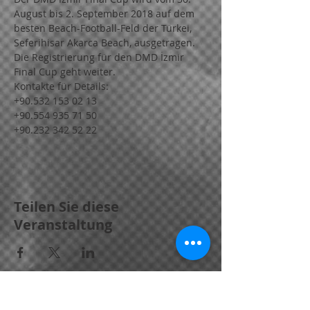
August bis 2. September 2018 auf dem 
besten Beach-Football-Feld der Türkei, 
Seferihisar Akarca Beach, ausgetragen.
Die Registrierung für den DMD İzmir 
Final Cup geht weiter.
Kontakte für Details:
+90.532 153 02 13
+90.554 935 71 50
+90.232 342 52 22
Teilen Sie diese
Veranstaltung