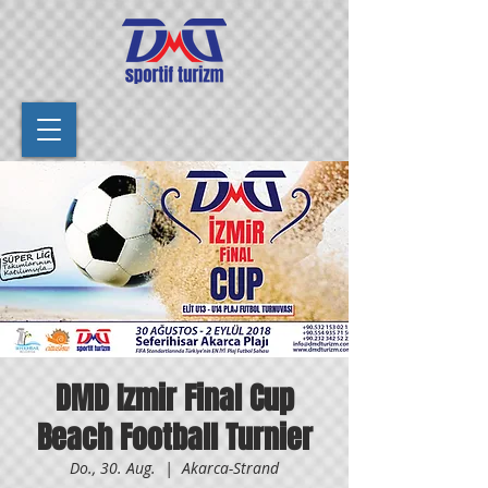
DMD Izmir Final Cup
Beach Football Turnier
Do., 30. Aug.
  |  
Akarca-Strand