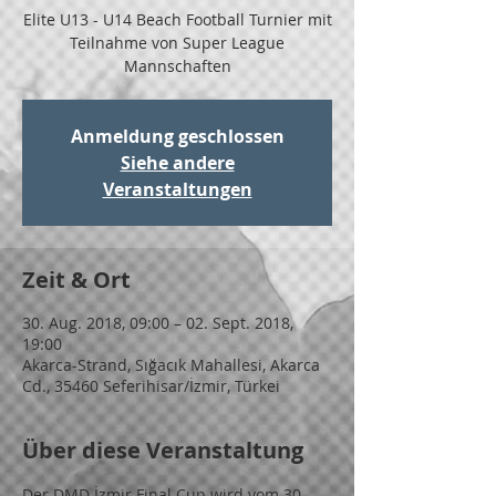
Elite U13 - U14 Beach Football Turnier mit
Teilnahme von Super League
Mannschaften
Anmeldung geschlossen
Siehe andere
Veranstaltungen
Zeit & Ort
30. Aug. 2018, 09:00 – 02. Sept. 2018,
19:00
Akarca-Strand, Sığacık Mahallesi, Akarca
Cd., 35460 Seferihisar/İzmir, Türkei
Über diese Veranstaltung
Der DMD İzmir Final Cup wird vom 30. 