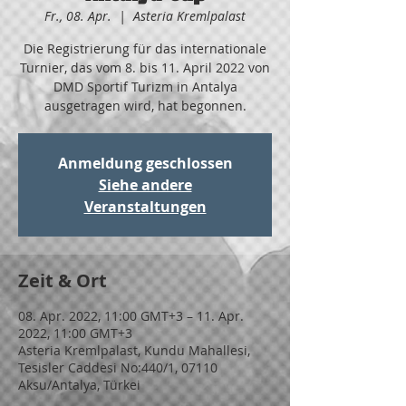
Fr., 08. Apr.
  |  
Asteria Kremlpalast
Die Registrierung für das internationale
Turnier, das vom 8. bis 11. April 2022 von
DMD Sportif Turizm in Antalya
ausgetragen wird, hat begonnen.
Anmeldung geschlossen
Siehe andere
Veranstaltungen
Zeit & Ort
08. Apr. 2022, 11:00 GMT+3 – 11. Apr.
2022, 11:00 GMT+3
Asteria Kremlpalast, Kundu Mahallesi,
Tesisler Caddesi No:440/1, 07110
Aksu/Antalya, Türkei