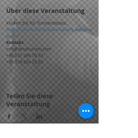
Über diese Veranstaltung
Klicken Sie für Turnierdetails:
https://www.dmdturizm.com/5-antalya-
cup-tr
Kontakt:
info@dmdturizm.com
+90.531 266 70 43
+90 539 854 25 85
Teilen Sie diese
Veranstaltung