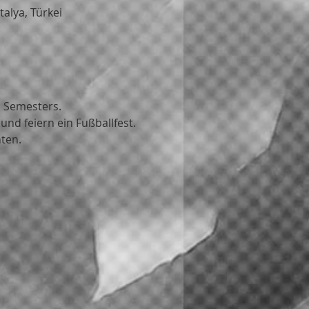
alya, Türkei
s Semesters.
nd feiern ein Fußballfest.
ten.