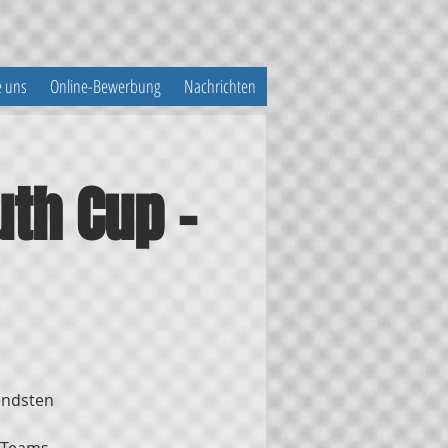
e uns
Online-Bewerbung
Nachrichten
uth Cup -
endsten