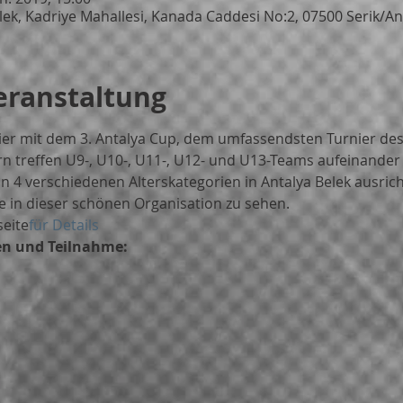
ek, Kadriye Mahallesi, Kanada Caddesi No:2, 07500 Serik/Ant
eranstaltung
hier mit dem 3. Antalya Cup, dem umfassendsten Turnier de
 treffen U9-, U10-, U11-, U12- und U13-Teams aufeinander u
n 4 verschiedenen Alterskategorien in Antalya Belek ausrich
e in dieser schönen Organisation zu sehen.
seite
für Details
en und Teilnahme: