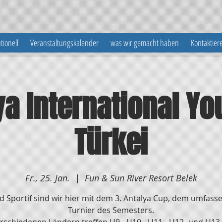
utionell
Veranstaltungskalender
was wir gemacht haben
Kontaktier
ya International Yo
Türkei
Fr., 25. Jan.
  |  
Fun & Sun River Resort Belek
d Sportif sind wir hier mit dem 3. Antalya Cup, dem umfass
Turnier des Semesters.