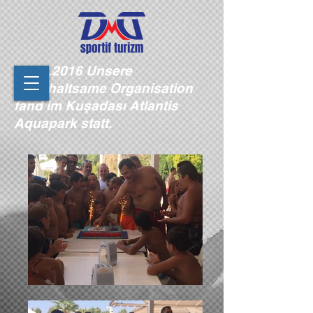
28.08.2016
Unsere
unterhaltsame Organisation
fand im Kuşadası Atlantis
Aquapark statt.