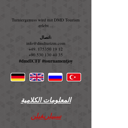
Turniergenuss wird mit DMD Tourism
erlebt ...
اتصال:
info@dmdturizm.com
+49. 175350 19 12
+90.530 130 40 35
#dmdICFF #tournamentjoy
المعلومات الكلامية
سبيلريغيلن