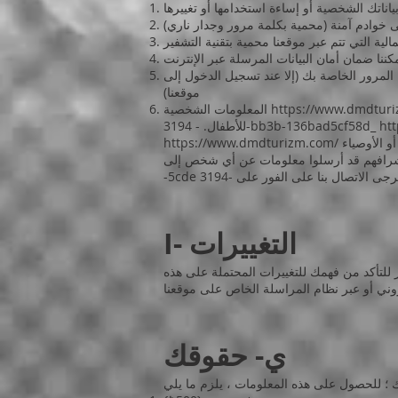
لمرور الخاصة بك (إلا عند تسجيل الدخول إلى
موقعنا)
https://www.dmdtur
المعلومات الشخصية
ht
للأطفال. - 3194-bb3b-136bad5cf58d_
توجيهات واضحة للأطفال المعنيين في مكان مناسب على الموقع لعدم إرسال أي معلومات شخصية. إذا كان لدى الوالدين أو الأوصياء
https://www.dmdturizm.com/
I- التغييرات
للتأكد من فهمك للتغييرات المحتملة على هذه
ي- حقوقك