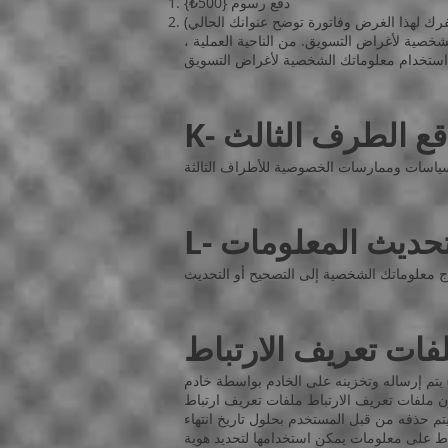
دفع رسوم {500₺}
شخصية لأغراض التسويق. من الناحية العملية ،
واقع الطرف الثالث
- تحديث المعلومات
تم إرساله وتخزينه على الخادم بواسطة خادم
 ملفات تعريف الارتباط ملفات تعريف ارتباط
يتم حذفه من قبل المستخدم بحلول تاريخ انتهاء
اط على معلومات يمكن استخدامها لتحديد هوية