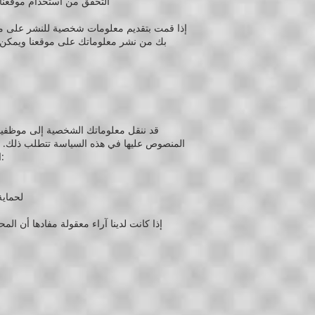
التحقق من استخدام موقعنا ا
إذا قمت بتقديم معلومات شخصية للنشر على موق
بك من نشر معلوماتك على موقعنا ويمكن ت
قد ننقل معلوماتك الشخصية إلى موظفينا 
المنصوص عليها في هذه السياسة تتطلب ذلك. يج
التابعة لها) طالما أن الأغراض المنصوص عليها في هذه السياسة تتطلب ذلك. قد نشارك معلوماتك الشخصية في المواقف التالية:
لحماية
إذا كانت لدينا آراء معقولة مفادها أن