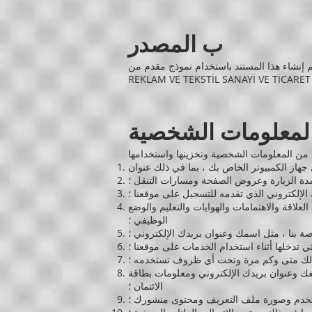
ب المصدر
نشاء هذا المستند باستخدام نموذج مقدم من SEQ Legal (seqlegal.com) وتم تحريره بواسطة DMD SPORTİF TURİZM (DMD SPORTİF TURİZM ORGANİZASYON
REKLAM VE TEKSTİL SANAYİ VE TİCARET L
لمعلومات الشخصية
دة الزيارة وعروض الصفحة ومسارات التنقل ؛
لإلكتروني الذي تقدمه للتسجيل على موقعنا ؛
لاقة والاهتمامات والهوايات والتعليم والوضع
الوظيفي ؛
اصة بنا ، مثل اسمك وعنوان بريدك الإلكتروني ؛
ي تدخلها أثناء استخدام الخدمات على موقعنا ؛
في ذلك متى وكم مرة وتحت أي ظروف تستخدمه ؛
ك وعنوان بريدك الإلكتروني ومعلومات بطاقة
الائتمان ؛
مستخدم وصورة ملف التعريف ومحتوى منشورك ؛