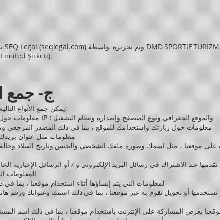
تم إ
imited Şirketi).
ج- جمع ا
يمكن جمع الأنواع التالية من المعلومات الشخصية وتخزينها واستخدامها:
معلومات حول جهاز الكمبيوتر الخاص بك ، بما في ذلك عنوان IP والموقع الجغرافي ونوع المتصفح وإصداره ونظام التشغيل ؛
معلومات حول زيارتك واستخدامك للموقع ، بما في ذلك المصدر المرجعي وم
معلومات مثل عنوان بريدك ا
على موقعنا ، مثل اسمك وصورة ملفك الشخصي والجنس وتاريخ الميلاد وحالة الع
تقدمها عند الاشتراك في رسائل البريد الإلكتروني و / أو الرسائل الإخبارية الخ
المعلومات الت
المعلومات التي يتم إنشاؤها أثناء استخدام موقعنا ، بما 
تخدمها أو تحويل تقوم به عبر موقعنا ، بما في ذلك اسمك وعنوانك ورقم هاتف
موقعنا بغرض المشاركة على الإنترنت باستخدام موقعنا ، بما في ذلك اسم ال