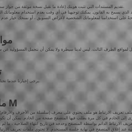
تقديم المستندات التي تثبت هويتك (عادة ما نقبل نسخة موثقة من جواز سفرك لهذا الغرض وفاتورة توضح عنوانك الحالي).
د الذي يسمح به القانون. يمكنك توجيهنا في أي وقت بعدم استخدام معلوماتك ال
K- م
L
يرجى إخبارنا عندما تحتاج معلوماتك الشخصية إلى التصحيح أو التحديث.
ملفات تعريف الارتباط M
ملف تعريف الارتباط هو ملف يحتوي على معرف (سلسلة من الأحرف والأرقام) ي
ى إلى الخادم في كل مرة يطلب فيها المتصفح صفحة من الخادم. يمكن أن تكون
يف الارتباط الدائم بواسطة المتصفح وحذفه في تاريخ انتهاء الصلاحية ، ما لم 
ة عند إغلاق المتصفح في نهاية جلسة المستخدم. لا تحتوي ملفات تعريف الارتب