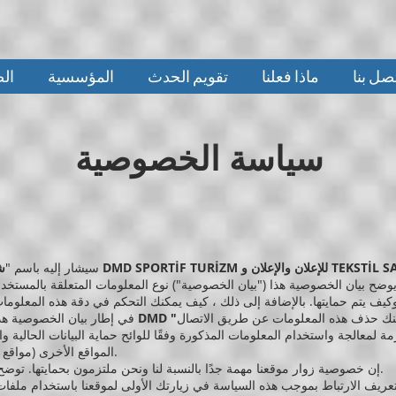
صل بنا
ماذا فعلنا
تقويم الحدث
المؤسسية
ال
سياسة الخصوصية
TEKSTİL SANAYİ VE TİC
سيشار إليه باسم "
يوضح بيان الخصوصية هذا ("بيان الخصوصية") نوع المعلومات المتعلقة بالمستخد
كيف يتم حمايتها. بالإضافة إلى ذلك ، كيف يمكنك التحكم في دقة هذه المعلوما
ف هذه المعلومات عن طريق الاتصال. DMD SPORTİF TURİZM
السياحة الرياضية DMD "
في إطار بيان الخصوصية هذ
مة لمعالجة واستخدام المعلومات المذكورة وفقًا للوائح حماية البيانات الحالية و
المواقع الأخرى (مواقع الويب ذات الروابط التشعبية) المرتبطة بالموقع.
إن خصوصية زوار موقعنا مهمة جدًا بالنسبة لنا ونحن ملتزمون بحمايتها. توضح هذه السياسة ما سنفعله بمعلوماتك الشخصية.