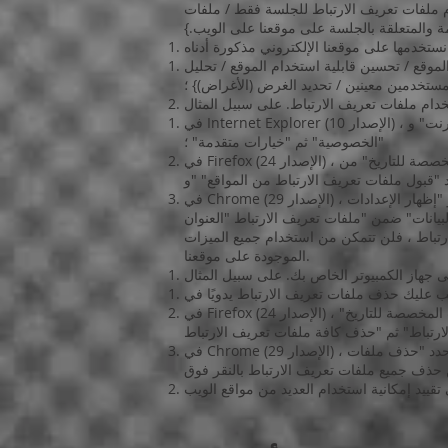
م ملفات تعريف الارتباط للجلسة فقط / ملفات
مة والمتعلقة بالجلسة على موقعنا على الويب.}
لموقع / تحسين قابلية استخدام الموقع / تحليل
مستخدمين معينين / تحديد الغرض (الأغراض)} ؛
في Internet Explorer (الإصدار 10) ، يمكنك حظر ملفات تعريف الارتباط باستخدام ميزة تجاوز استخدام ملفات تعريف الارتباط بالنقر فوق "أدوات" و "خيارات الإنترنت" و
"الخصوصية" ثم "خيارات متقدمة" ؛
في Firefox (الإصدار 24) ، يمكنك حظر جميع ملفات تعريف الارتباط بالنقر فوق "أدوات" ، "خيارات" ، "الخصوصية" ، تحديد "استخدام الإعدادات المخصصة للتاريخ" من
يد "قبول ملفات تعريف الارتباط من المواقع" "و
في Chrome (الإصدار 29) ، يمكنك حظر جميع ملفات تعريف الارتباط عن طريق الوصول إلى قائمة "التخصيص والتحكم" والنقر على "الإعدادات" و "إظهار الإعدادات
رتباط ، فلن تتمكن من استخدام جميع الميزات
الموجودة على موقعنا.
في Firefox (الإصدار 24) ، يمكنك حذف جميع ملفات تعريف الارتباط بالنقر فوق "الأدوات" و "الخيارات" و "الخصوصية" ، ثم تحديد "استخدام الإعدادات المخصصة للتاريخ"
في Chrome (الإصدار 29) ، قم بالوصول إلى قائمة "التخصيص والتحكم" ، وانقر على "الإعدادات" و "إظهار الإعدادات المتقدمة" و "محو بيانات التصفح" ثم حدد "حذف ملفات
ن حذف جميع ملفات تعريف الارتباط بالنقر فوق