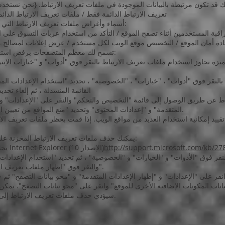
ك قد تكون مرتبطة بالبيانات الموجودة في ملفات تعريف الارتباط. {نحن نستخد
تعريف الارتباط الدائمة فقط / ملفات تعريف الارتباط الدائ
أسماء وأغراض ملفات تعريف الارتباط التي نستخدمها على موقعنا الإلكتروني مذكورة أدناه:
راقبة المستخدمين أثناء تصفح الموقع / التأكد من استخدام عربات التسوق على ا
زيادة أمان الموقع / التخصيص موقع الويب لكل مستخدم / عرض إعلانات لمصالح 
تسمح لك معظم المتصفحات برفض استخدام ملفات تعريف الارتباط. على سبيل المثال:
القائمة المنسدلة ، ثم إلغاء تحد
المتقدمة" و "إعدادات المحتوى" وتحديد "منع المواقع من تعيين البيانات" ضمن "ملفات تعريف الارتباط "العنوان.
ييد إمكانية استخدام العديد من مواقع الويب. إذا قمت بحظر ملفات تعريف الا
يمكنك حذف ملفات تعريف الارتباط المخزنة على جهاز الكمبيوتر الخاص بك. على سبيل المثال:
http://support.microsoft.com/kb/27
يجب عليك حذف ملفات تعريف الارتباط يدويًا في Internet Explorer (الإصدار 10)
والنقر فوق "إظهار ملفات تعريف الارتباط" ثم "حذف كافة ملفات تعريف الارتباط".
يانات المكونات الإضافية الأخرى للموقع" وانقر على "محو بيانات التصفح". يمك
سيؤدي حذف ملفات تعريف الارتباط إلى تقييد إمكانية استخدام العديد من مواقع الويب.