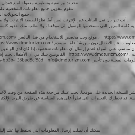
نتخذ تدابير تقنية وتنظيمية معقولة لمنع فقدان بياناتك الشخصية أو إساءة استخدامها أو تغييرها.
نقوم بتخزين جميع معلوماتك الشخصية على خوادم آمنة (محمية بكلمة مرور وجدار ناري).
جميع التحويلات المالية التي تتم عبر موقعنا محمية بتقنية التشفير.
أنت تقر بأن نقل البيانات عبر الإنترنت ليس آمنًا نظرًا لطبيعة الإنترنت ولا يمكننا ضمان أمان البيانات المرسلة عبر الإنترنت.
كلمة المرور التي تستخدمها للوصول إلى موقعنا ، ولا نطلب منك تقديم كلمة ا
https://www.d
موقع ويب مخصص للاستخدام من قبل البالغين ،
izm.com/
مات عن الأطفال دون سن 14 عامًا. سيقدم
tps://www.dmdturizm.com/
، إذا طُلب حذف هذه المعلومات ، _cc781905
https://www.dmdturizm.com/
القانونيين شك في أن الأطفال تحت إشرافهم قد أرسلوا معلومات عن أي شخص إلى
info@dmdturizm.com
-5cde يرجى الاتصال بنا على الفور على -3194-bb3b-136bad5cf58d_
شر النسخة الجديدة على موقعنا. يجب عليك مراجعة هذه الصفحة من وقت لآخر 
يمكنك أن تطلب إرسال المعلومات التي نحتفظ بها عنك إليك ؛ للحصول على هذه المعلومات ، يلزم ما يلي: