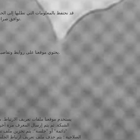
قد نحتفظ بالمعلومات التي تطلبها إلى الح
توافق صراحةً على استخدامنا لمعلوماتك الشخصية لأغراض التسويق ، أو نمنحك خيار عدم استخدام معلوماتك الشخصية لأغراض التسويق.
يحتوي موقعنا على روابط وتفاصيل لمواقع الطرف الثالث. ليس لدينا سيطرة ولا يمكن أن نتحمل المسؤولية عن سياسات وممارسات الخصوصية للأطراف الثالثة.
يستخدم موقعنا ملفات تعريف الارتباط. 
الشبكة. ثم يتم إرسال المعرف مرة أخر
"دائمة" أو "جلسة": يتم تخزين ملف تعر
الصلاحية ؛ يتم حذف ملف تعريف ارتباط الجلس