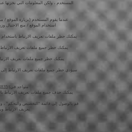
المستخدم ، ولكن المعلومات التي نخزنها عن
عندما يقوم المستخدم {بزيارة الموقع / م
استخدام الموقع / منع الاحتيال و
سيؤدي حظر جميع ملفات تعريف الارتباط إلى تق
متواجد في)؛
8835
تعريف الارتباط وب