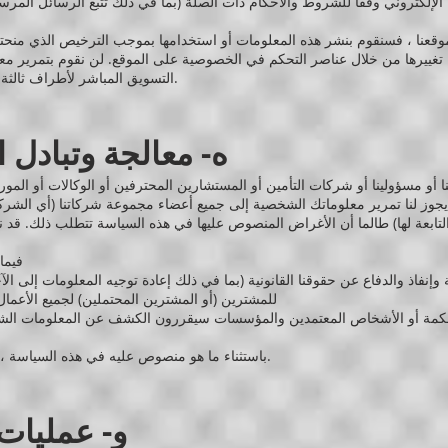
لإلكتروني وفقًا للشروط والأحكام ذات الصلة (بما في ذلك تتبع الرسائل المرس
عنا ، فسنقوم بنشر هذه المعلومات أو استخدامها بموجب الترخيص الذي منحته
غييرها من خلال عناصر التحكم في الخصوصية على الموقع. لن نقوم بتمرير م
التسويق المباشر لأطراف ثالثة أخرى ما لم تكن قد أعطيت موافقتك الصريحة.
ه- معالجة وتبادل
أو مسؤولينا أو شركات التأمين أو المستشارين المحترفين أو الوكالات أو المور
وز لنا تمرير معلوماتك الشخصية إلى جميع أعضاء مجموعة شركاتنا (أي الشركات 
فيما 
 وإنفاذ والدفاع عن حقوقنا القانونية (بما في ذلك إعادة توجيه المعلومات إلى الآ
للمشترين (أو المشترين المحتملين) لجميع الأعمال ال
 المحكمة أو الأشخاص المعتمدين والمؤسسات سيقررون الكشف عن المعلومات ال
باستثناء ما هو منصوص عليه في هذه السياسة ، لا نشارك معلوماتك الشخصية مع أطراف ثالثة.
و- عمليات 