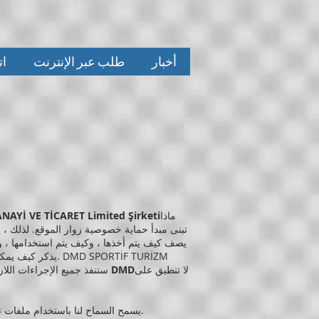
أخبار
طلب عبر الإنترنت
ات
ماذا
شركة DMD SPORTİF TURİZM للإعلان والإعلان و ARET Limited Şirketi
تبنى مبدأ حماية خصوصية زوار الموقع. لذلك ، 
يصف كيف يتم أخذها ، وكيف يتم استخدامها ، و
يذكر كيف يمكنك حذ
لا تنطبق على
السياحة الرياضية DMD
ستنفذ جميع الإجراءات اللاز
يسمح السماح لنا باستخدام ملفات تعريف الارتباط بموجب هذه السياسة في زيارتك الأولى لموقعنا باستخدام ملفات تعريف الارتباط في كل مرة تزور فيها موقعنا.