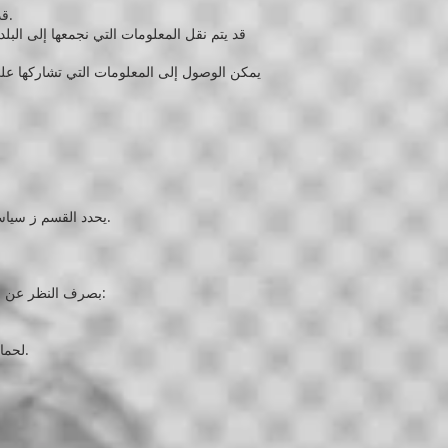
قد يتم نقل المعلومات التي نجمعها وتخزينها ومعالجتها في البلدان التي نعمل فيها لاستخدامها للأغراض المحددة في هذه السياسة.
قد يتم نقل المعلومات التي نجمعها إلى البلدا
يمكن الوصول إلى المعلومات التي تشاركها على 
يحدد القسم ز سياسات وإجراءات الاحتفاظ بالبيانات المصممة لضمان وفائنا بالتزاماتنا القانونية فيما يتعلق بالاحتفاظ بالمعلومات الشخصية وحذفها.
بصرف النظر عن الأحكام الأخرى الواردة في القسم ز ، فإننا نحتفظ بالوثائق (بما في ذلك المستندات الإلكترونية) التي تحتوي على بيانات شخصية:
لحماية وإنفاذ والدفاع عن حقوقنا القانونية (بما في ذلك إعادة توجيه المعلومات إلى الآخرين لمنع الاحتيال والحد من مخاطر الائتمان).