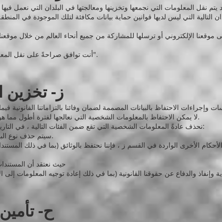
ن التالية التي ليس لديها قوانين حماية بيانات مكافئة لتلك الموجودة في المنطقة 
موقعنا الإلكتروني أو ترسلها للمشاركة من جميع أنحاء العالم من خلال موقعنا.
أنت توافق صراحةً على نقل المعلومات الشخصية المنصوص عليها في القسم "و".
ز- تخزين 
لا يمكن الاحتفاظ بالمعلومات الشخصية التي نعالجها لفترة أطول مما هو مطلوب بموجب الغرض أو الأغراض المذكورة.
بدون التأثير على المادة G-2 ، نحذف عادةً المعلومات الشخصية التي تقع ضمن الفئات التالية ، في التاريخ / الوقت التالي:
سيتم حذف نوع البيانات الشخصية في {28.07.2025 / 07.00 ص}.
حيث نعتقد أن المستندات
ح- تأمين