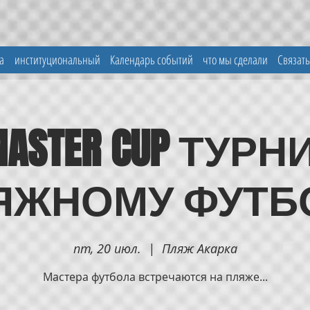
а
институциональный
Календарь событий
что мы сделали
Связать
MASTER CUP ТУР
ЯЖНОМУ ФУТБ
пт, 20 июл.
  |  
Пляж Акарка
Мастера футбола встречаются на пляже...