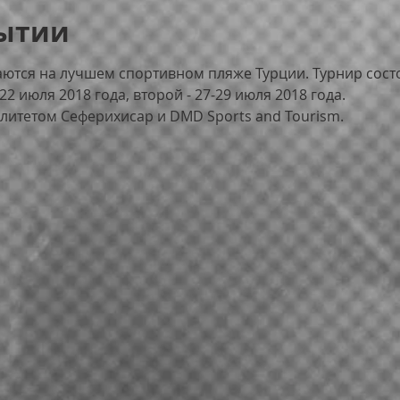
бытии
ются на лучшем спортивном пляже Турции. Турнир состои
2 июля 2018 года, второй - 27-29 июля 2018 года.
итетом Сеферихисар и DMD Sports and Tourism.