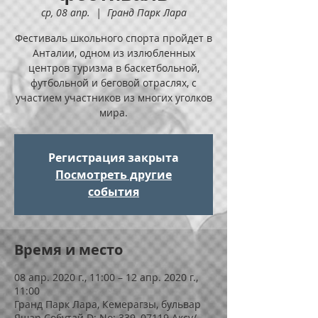
ср, 08 апр.
  |  
Гранд Парк Лара
Фестиваль школьного спорта пройдет в
Анталии, одном из излюбленных
центров туризма в баскетбольной,
футбольной и беговой отраслях, с
участием участников из многих уголков
мира.
Регистрация закрыта
Посмотреть другие
события
Время и место
08 апр. 2020 г., 11:00 – 12 апр. 2020 г.,
11:00
Гранд Парк Лара, Кемерагзы, бульвар
Яшар Собутай D: No: 339, 07119 Аксу/