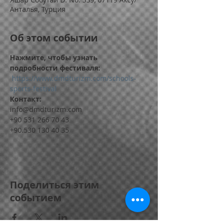
Анталья, Турция
Об этом событии
Нажмите, чтобы узнать 
подробности фестиваля:
 https://www.dmdturizm.com/schools-
sports-festival
Контакт:
info@dmdturizm.com
+90 531 266 70 43
+90.530 130 40 35
Поделиться этим
событием