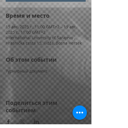
Время и место
15 авг. 2025 г., 11:00 GMT+2 – 19 авг.
2025 г., 11:00 GMT+2
International University of Sarajevo ,
Hrasnička cesta 15, Ilidža, Bosna Hersek
Об этом событии
Турнирный документ
Поделиться этим
событием