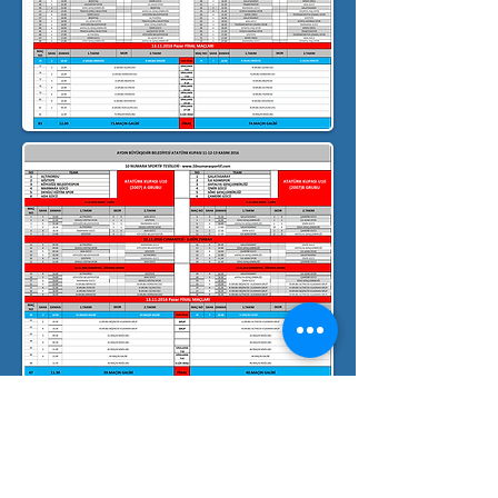
Борнова / ИЗМИР / ТУРЦИЯ
☎
+90 531 266 70 43
• ☎
+90.530 130 40 35