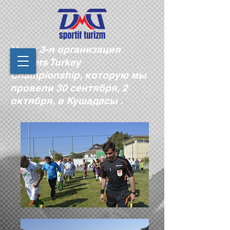
Наша 3-я организация
Masters Turkey
Championship, которую мы
провели 30 сентября, 2
октября, в Кушадасы .