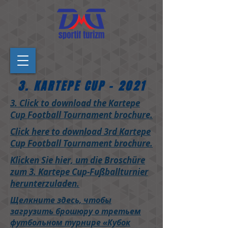
3. KARTEPE CUP - 2021
​3. Click to download the Kartepe
Cup Football Tournament brochure.
Click here to download 3rd Kartepe
Cup Football Tournament brochure.
​Klicken Sie hier, um die Broschüre
zum 3. Kartepe Cup-Fußballturnier
herunterzuladen.
Щелкните здесь, чтобы
загрузить брошюру о третьем
футбольном турнире «Кубок