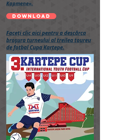
Картепе».
DOWNLOAD
Faceți clic aici pentru a descărca
broşura turneului al treilea toureu
de fotbal Cupa Kartepe.