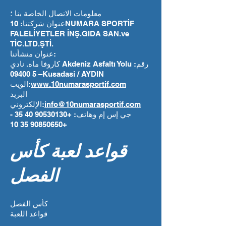
معلومات الاتصال الخاصة بنا ؛
عنوان شركتنا: 10NUMARA SPORTİF
FALELİYETLER İNŞ.GIDA SAN.ve
TİC.LTD.ŞTİ.
عنوان منشأتنا:
كاروفا ماه. نادي Akdeniz Asfaltı Yolu رقم:
5 09400 –Kusadasi / AYDIN
www.10numarasportif.com
الويب:
البريد
info@10numarasportif.com
الإلكتروني:
جي إس إم وهاتف:
+90530130 40 35
-
+90850650 35 10
قواعد لعبة كأس
الفصل
كأس الفصل
قواعد اللعبة