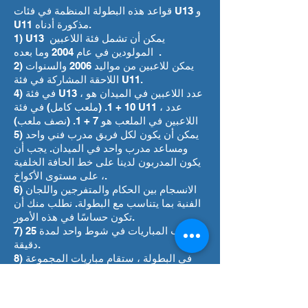
قواعد هذه البطولة المنظمة في فئات U13 و
U11 مذكورة أدناه.
1) U13 يمكن أن تشمل فئة اللاعبين
المولودين في عام 2004 وما بعده .
2) يمكن للاعبين من مواليد 2006 والسنوات
اللاحقة المشاركة في فئة U11.
4) في فئة U13 ، عدد اللاعبين في الميدان هو
10 + 1. (ملعب كامل) في فئة U11 ، عدد
اللاعبين في الملعب هو 7 + 1. (نصف ملعب)
5) يمكن أن يكون لكل فريق مدرب فني واحد
ومساعد مدرب واحد في الميدان. يجب أن
يكون المدربون لدينا على خط الحافة الخلفية
، على مستوى الأكواخ.
6) الانسجام بين الحكام والمتفرجين واللجان
الفنية بما يتناسب مع البطولة. نطلب منك أن
تكون حساسًا في هذه الأمور.
7) ستلعب المباريات في شوط واحد لمدة 25
دقيقة.
8) في البطولة ، ستقام مباريات المجموعة
الأولى ثم مباريات الترتيب في فئتي تحت 13 و
11.
9) ستمنح الفرق الأربعة الأولى في البطولة