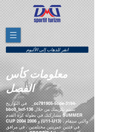
انقر للذهاب إلى الألبوم
معلومات كأس
الفصل
في التواريخ _cc781905-5cde-3194-
bbc0_bcf-136 سيتم تكريمك من خلال
مشاركتك في بطولة كرة القدم SUMMER
CUP 2004 و 2006 (U11-U13) ، والتي ستقام
في فئتين عمريتين مختلفتين ، في مرافق