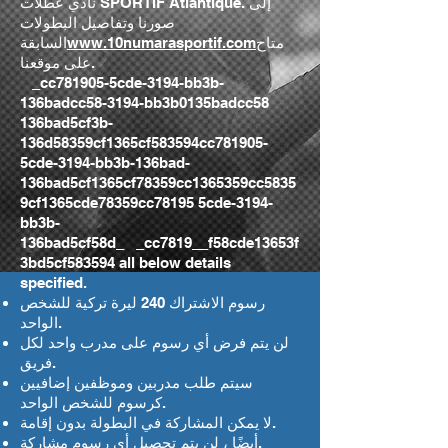
نادي عطلات SPORTİF Atlantique. إلى
صورنا وتفاصيل البطولات
متاح
www.10numarasportif.com
السابقة
على موقعنا.
_cc781905-5cde-3194-bb3b-
136badcc58-3194-bb3b0135badcc58
136bad5cf3b-
136d58359cf1365cf583594cc781905-
5cde-3194-bb3b-136bad-
136bad5cf1365cf78359cc1365359cc5835
9cf1365cde78359cc78195 5cde-3194-
bb3b-
136bad5cf58d_ _cc7819__f58cde13653f
3bd5cf583594 all below details
specified.
رسوم الاشتراك 240 ليرة تركية للشخص
الواحد.
لن يتم فرض أي رسوم على مدرب واحد لكل
فريق.
سيتم طلب مدربين وموظفين إضافيين
كرسوم للشخص الواحد.
لا يمكن المشاركة في البطولة بدون إقامة.
أيضًا ، لن يتم تحصيل أي رسوم مشاركة.