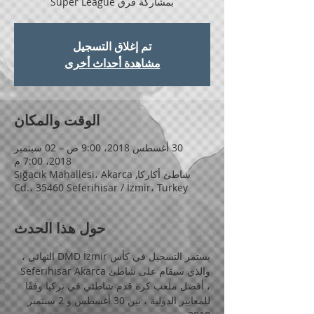
بمشاركة فرق Super League
تم إغلاق التسجيل
مشاهدة أحداث أخرى
الوقت والمكان
30 أغسطس 2018، 9:00 ص – 02 سبتمبر
2018، 7:00 م
شاطئ أكاركا, Sığacık Mahallesi، Akarca
Cd.، 35460 Seferihisar / İzmir، Turkey
حول هذا الحدث
يستمر التسجيل في كأس DMD İzmir النهائي ، 
والذي سيقام على شاطئ Seferihisar Akarca 
، أفضل ملعب كرة قدم شاطئي في تركيا وفقًا 
للمعايير الدولية ، بين 30 أغسطس و 2 سبتمبر 