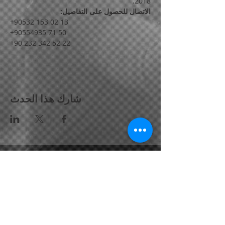
2018.
الاتصال للحصول على التفاصيل:
+90532 153 02 13
+90554935 71 50
+90.232 342 52 22
شارك هذا الحدث
بورنوفا / إزمير / تركيا
☎
+90،531
266 70 43
• ☎
+90.530 130 40 35
info@dmdturizm.com