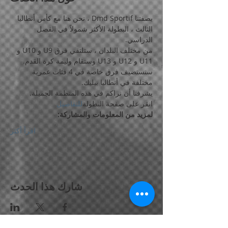
بصفتنا Dmd Sportif ، نحن هنا مع كأس أنطاليا 
الثالث ، البطولة الأكثر شمولاً في الفصل 
الدراسي.
من مختلف البلدان ، ستلتقي فرق U9 و U10 و 
U11 و U12 و U13 وستقام وليمة كرة القدم.
سنستضيف فرق خاصة في 4 فئات عمرية 
مختلفة في أنطاليا بيليك.
يشرفنا أن نراكم في هذه المنظمة الجميلة.
انقر على صفحة البطولة
للتفاصيل
لمزيد من المعلومات والمشاركة:
اقرأ أكثر
شارك هذا الحدث