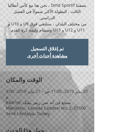
بصفتنا Dmd Sportif ، نحن هنا مع كأس أنطاليا
الثالث ، البطولة الأكثر شمولاً في الفصل
من مختلف البلدان ، ستلتقي فرق U9 و U10 و
U11 و U12 و U13 وستقام وليمة كرة القدم.
تم إغلاق التسجيل
مشاهدة أحداث أخرى
الوقت والمكان
25 يناير 2019، 11:00 ص – 27 يناير 2019، 3:00
م
منتجع فن آند صن ريفر بيليك, Kadriye
Mahallesi، Canada Caddesi No: 2، 07500
Serik / Antalya، Turkey
حول هذا الحدث