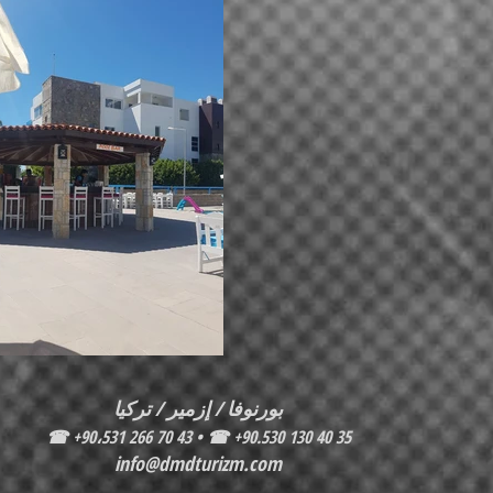
بورنوفا / إزمير / تركيا
☎
+90،531 266 70 43 • ☎
+90.530 130 40 35
info@dmdturizm.com