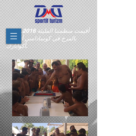
أقيمت منظمتنا المليئة
28.08.2016
بالمرح في كوساداسي أتلانتس
أكوابارك.